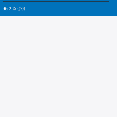
dbr3
© {{Y}}